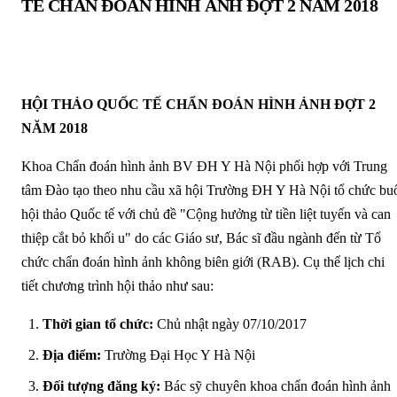
TẾ CHẨN ĐOÁN HÌNH ẢNH ĐỢT 2 NĂM 2018
HỘI THẢO QUỐC TẾ CHẨN ĐOÁN HÌNH ẢNH ĐỢT 2
NĂM 2018
Khoa Chẩn đoán hình ảnh BV ĐH Y Hà Nội phối hợp với Trung
tâm Đào tạo theo nhu cầu xã hội Trường ĐH Y Hà Nội tổ chức bu
hội thảo Quốc tế với chủ đề "Cộng hưởng từ tiền liệt tuyến và can
thiệp cắt bỏ khối u" do các Giáo sư, Bác sĩ đầu ngành đến từ Tổ
chức chẩn đoán hình ảnh không biên giới (RAB). Cụ thể lịch chi
tiết chương trình hội thảo như sau:
Thời gian tổ chức:
Chủ nhật ngày 07/10/2017
Địa điểm:
Trường Đại Học Y Hà Nội
Đối tượng đăng ký:
Bác sỹ chuyên khoa chẩn đoán hình ảnh