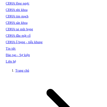
CĐHA lồng ngực
CĐHA nhi khoa
CĐHA tim mạch
CĐHA sản khoa
CĐHA tai mũi họng
CĐHA đầu mặt cổ
CĐHA ổ bụng - tiểu khung
Tin tức
Đào tạo - Sự kiện
Liên hệ
Trang chủ