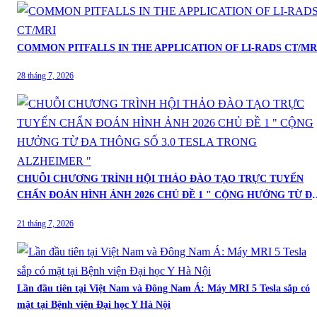
COMMON PITFALLS IN THE APPLICATION OF LI-RADS CT/MR
28 tháng 7, 2026
CHUỖI CHƯƠNG TRÌNH HỘI THẢO ĐÀO TẠO TRỰC TUYẾN
CHẨN ĐOÁN HÌNH ẢNH 2026 CHỦ ĐỀ 1 " CỘNG HƯỞNG TỪ ĐA
THÔNG SỐ 3.0 TESLA TRONG ALZHEIMER "
21 tháng 7, 2026
Lần đầu tiên tại Việt Nam và Đông Nam Á: Máy MRI 5 Tesla sắp có
mặt tại Bệnh viện Đại học Y Hà Nội