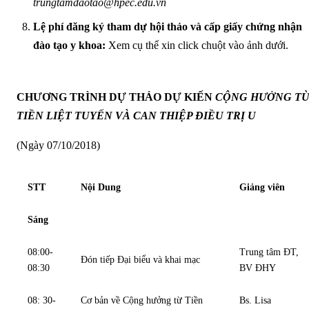
trungtamdaotao@hpec.edu.vn
Lệ phí đăng ký tham dự hội thảo và cấp giấy chứng nhận
đào tạo y khoa:
Xem cụ thể xin click chuột vào ảnh dưới.
CHƯƠNG TRÌNH DỰ THẢO DỰ KIẾN
CỘNG HƯỞNG T
TIỀN LIỆT TUYẾN VÀ CAN THIỆP ĐIỀU TRỊ U
(Ngày 07/10/2018)
STT
Nội Dung
Giảng viên
Sáng
08:00-
Trung tâm ĐT,
Đón tiếp Đại biểu và khai mạc
08:30
BV ĐHY
08: 30-
Cơ bản về Cộng hưởng từ Tiền
Bs. Lisa