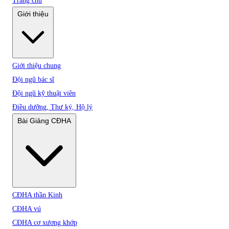
Trang chủ
Giới thiệu
Giới thiệu chung
Đội ngũ bác sĩ
Đội ngũ kỹ thuật viên
Điều dưỡng, Thư ký, Hộ lý
Bài Giảng CĐHA
CĐHA thần Kinh
CĐHA vú
CĐHA cơ xương khớp