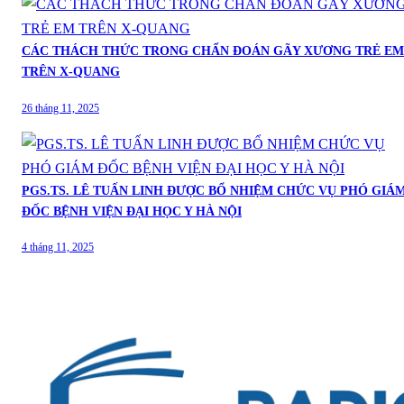
CÁC THÁCH THỨC TRONG CHẨN ĐOÁN GÃY XƯƠNG TRẺ EM
TRÊN X-QUANG
26 tháng 11, 2025
PGS.TS. LÊ TUẤN LINH ĐƯỢC BỔ NHIỆM CHỨC VỤ PHÓ GIÁ
ĐỐC BỆNH VIỆN ĐẠI HỌC Y HÀ NỘI
4 tháng 11, 2025