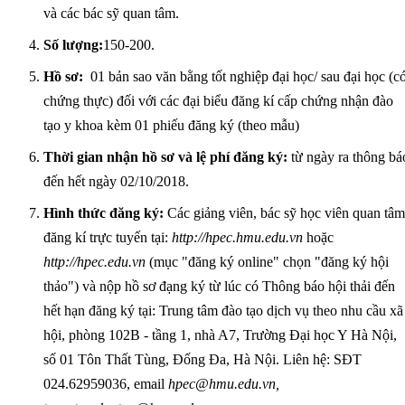
và các bác sỹ quan tâm.
Số lượng:
150-200.
Hồ sơ:
01 bản sao văn bằng tốt nghiệp đại học/ sau đại học (c
chứng thực) đối với các đại biểu đăng kí cấp chứng nhận đào
tạo y khoa kèm 01 phiếu đăng ký (theo mẫu)
Thời gian nhận hồ sơ và lệ phí đăng ký:
từ ngày ra thông bá
đến hết ngày 02/10/2018.
Hình thức đăng ký:
Các giảng viên, bác sỹ học viên quan tâm
đăng kí trực tuyến tại:
http://hpec.hmu.edu.vn
hoặc
http://hpec.edu.vn
(mục "đăng ký online" chọn "đăng ký hội
thảo") và nộp hồ sơ đạng ký từ lúc có Thông báo hội thải đến
hết hạn đăng ký tại: Trung tâm đào tạo dịch vụ theo nhu cầu xã
hội, phòng 102B - tầng 1, nhà A7, Trường Đại học Y Hà Nội,
số 01 Tôn Thất Tùng, Đống Đa, Hà Nội. Liên hệ: SĐT
024.62959036, email
hpec@hmu.edu.vn
,