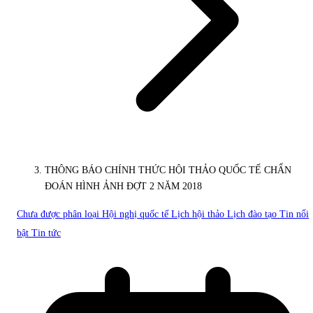
THÔNG BÁO CHÍNH THỨC HỘI THẢO QUỐC TẾ CHẨN
ĐOÁN HÌNH ẢNH ĐỢT 2 NĂM 2018
Chưa được phân loại
Hội nghị quốc tế
Lịch hội thảo
Lịch đào tạo
Tin nổi
bật
Tin tức