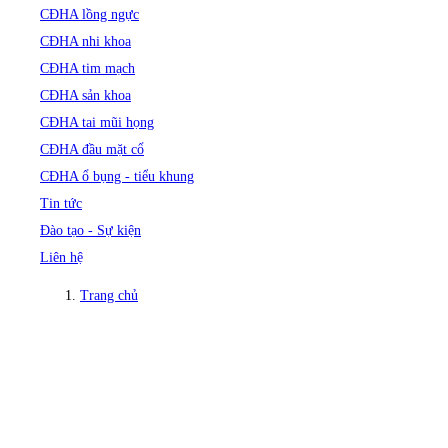
CĐHA lồng ngực
CĐHA nhi khoa
CĐHA tim mạch
CĐHA sản khoa
CĐHA tai mũi họng
CĐHA đầu mặt cổ
CĐHA ổ bụng - tiểu khung
Tin tức
Đào tạo - Sự kiện
Liên hệ
Trang chủ