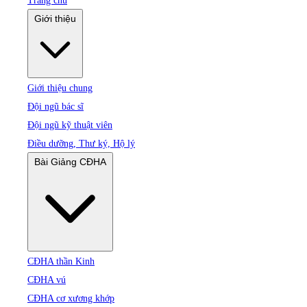
Trang chủ
Giới thiệu
Giới thiệu chung
Đội ngũ bác sĩ
Đội ngũ kỹ thuật viên
Điều dưỡng, Thư ký, Hộ lý
Bài Giảng CĐHA
CĐHA thần Kinh
CĐHA vú
CĐHA cơ xương khớp