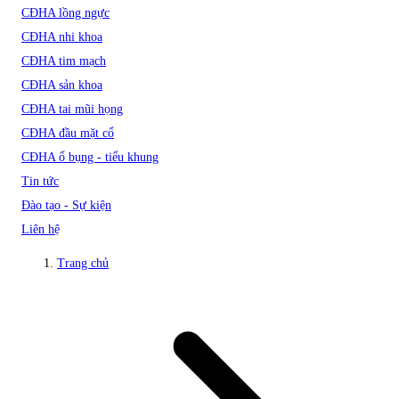
CĐHA lồng ngực
CĐHA nhi khoa
CĐHA tim mạch
CĐHA sản khoa
CĐHA tai mũi họng
CĐHA đầu mặt cổ
CĐHA ổ bụng - tiểu khung
Tin tức
Đào tạo - Sự kiện
Liên hệ
Trang chủ