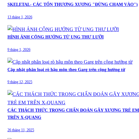
SKELETAL- CÁC TỔN THƯƠNG XƯƠNG "ĐỪNG CHẠM VÀO")
13 tháng 1, 2026
HÌNH ẢNH CỘNG HƯỞNG TỪ UNG THƯ LƯỠI
9 tháng 1, 2026
Cập nhật phân loại rò hậu môn theo Garg trên cộng hưởng từ
9 tháng 12, 2025
CÁC THÁCH THỨC TRONG CHẨN ĐOÁN GÃY XƯƠNG TRẺ EM
TRÊN X-QUANG
26 tháng 11, 2025