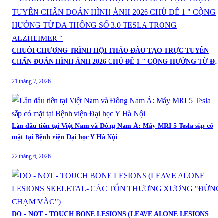
CHUỖI CHƯƠNG TRÌNH HỘI THẢO ĐÀO TẠO TRỰC TUYẾN
CHẨN ĐOÁN HÌNH ẢNH 2026 CHỦ ĐỀ 1 " CỘNG HƯỞNG TỪ ĐA
THÔNG SỐ 3.0 TESLA TRONG ALZHEIMER "
21 tháng 7, 2026
Lần đầu tiên tại Việt Nam và Đông Nam Á: Máy MRI 5 Tesla sắp có
mặt tại Bệnh viện Đại học Y Hà Nội
22 tháng 6, 2026
DO - NOT - TOUCH BONE LESIONS (LEAVE ALONE LESIONS