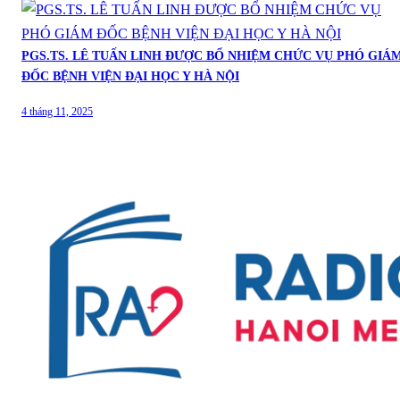
PGS.TS. LÊ TUẤN LINH ĐƯỢC BỔ NHIỆM CHỨC VỤ PHÓ GIÁ
ĐỐC BỆNH VIỆN ĐẠI HỌC Y HÀ NỘI
4 tháng 11, 2025