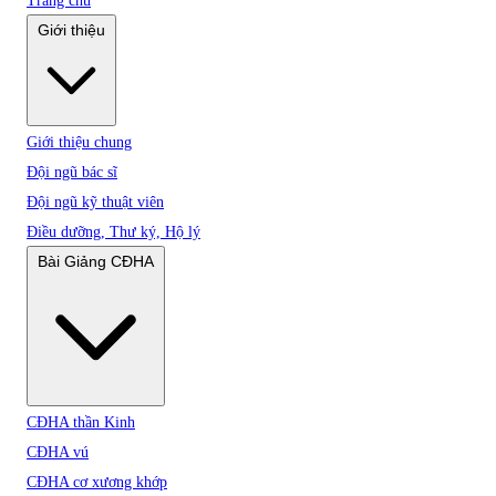
Trang chủ
Giới thiệu
Giới thiệu chung
Đội ngũ bác sĩ
Đội ngũ kỹ thuật viên
Điều dưỡng, Thư ký, Hộ lý
Bài Giảng CĐHA
CĐHA thần Kinh
CĐHA vú
CĐHA cơ xương khớp