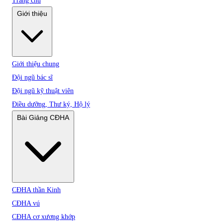
Trang chủ
Giới thiệu
Giới thiệu chung
Đội ngũ bác sĩ
Đội ngũ kỹ thuật viên
Điều dưỡng, Thư ký, Hộ lý
Bài Giảng CĐHA
CĐHA thần Kinh
CĐHA vú
CĐHA cơ xương khớp