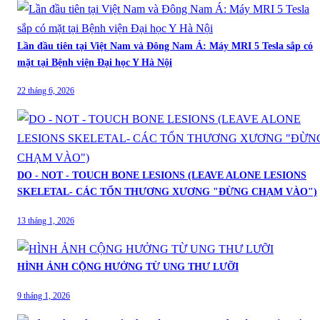
Lần đầu tiên tại Việt Nam và Đông Nam Á: Máy MRI 5 Tesla sắp có
mặt tại Bệnh viện Đại học Y Hà Nội
22 tháng 6, 2026
DO - NOT - TOUCH BONE LESIONS (LEAVE ALONE LESIONS
SKELETAL- CÁC TỔN THƯƠNG XƯƠNG "ĐỪNG CHẠM VÀO")
13 tháng 1, 2026
HÌNH ẢNH CỘNG HƯỞNG TỪ UNG THƯ LƯỠI
9 tháng 1, 2026