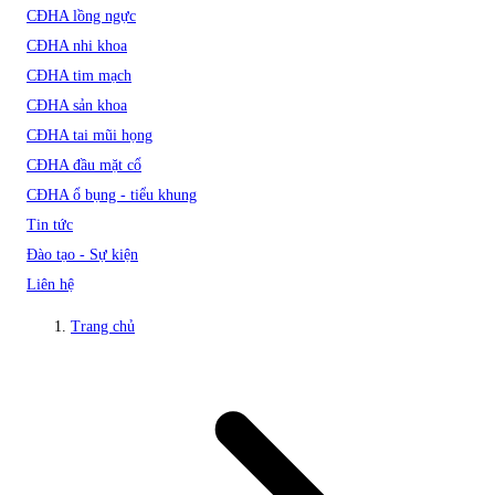
CĐHA lồng ngực
CĐHA nhi khoa
CĐHA tim mạch
CĐHA sản khoa
CĐHA tai mũi họng
CĐHA đầu mặt cổ
CĐHA ổ bụng - tiểu khung
Tin tức
Đào tạo - Sự kiện
Liên hệ
Trang chủ