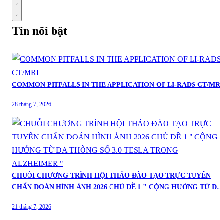
Tin nổi bật
COMMON PITFALLS IN THE APPLICATION OF LI-RADS CT/MR
28 tháng 7, 2026
CHUỖI CHƯƠNG TRÌNH HỘI THẢO ĐÀO TẠO TRỰC TUYẾN
CHẨN ĐOÁN HÌNH ẢNH 2026 CHỦ ĐỀ 1 " CỘNG HƯỞNG TỪ ĐA
THÔNG SỐ 3.0 TESLA TRONG ALZHEIMER "
21 tháng 7, 2026