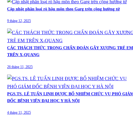
Cập nhật phân loại rò hậu môn theo Garg trên cộng hưởng từ
9 tháng 12, 2025
CÁC THÁCH THỨC TRONG CHẨN ĐOÁN GÃY XƯƠNG TRẺ EM
TRÊN X-QUANG
26 tháng 11, 2025
PGS.TS. LÊ TUẤN LINH ĐƯỢC BỔ NHIỆM CHỨC VỤ PHÓ GIÁ
ĐỐC BỆNH VIỆN ĐẠI HỌC Y HÀ NỘI
4 tháng 11, 2025